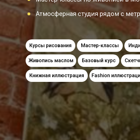
Атмосферная студия рядом с мет
Курсы рисования
Мастер-классы
Инд
Живопись маслом
Базовый курс
Скетч
Книжная иллюстрация
Fashion иллюстрац