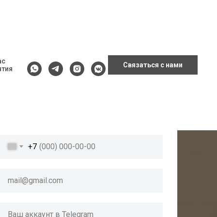
Запишитесь на пробное занятие
ас
Связаться с нами
ятия
2 500₽
Пакет из 3-х занятий по разным
направлениям 6750₽/
7 500₽
+7