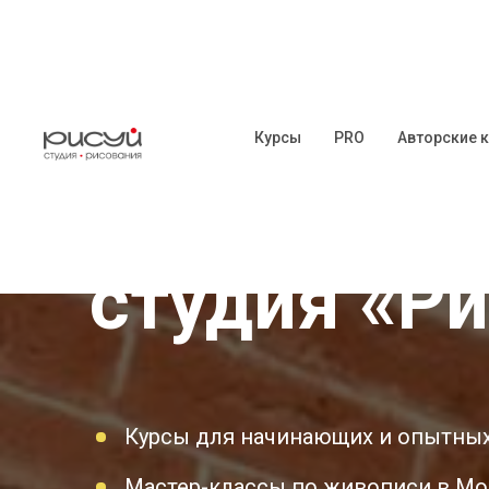
Курсы
PRO
Авторские 
Художеств
студия «Р
Курсы для начинающих и опытны
Мастер-классы по живописи в Мо