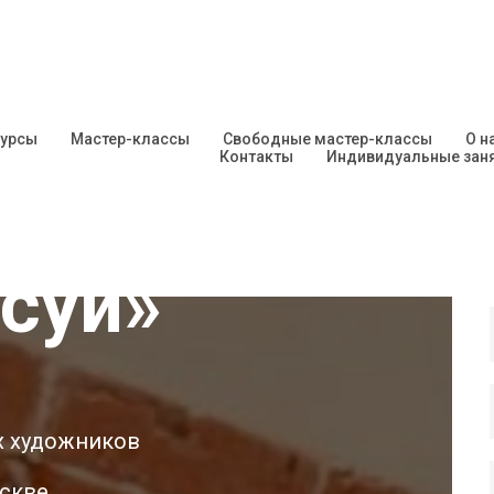
курсы
Мастер-классы
Свободные мастер-классы
О н
Контакты
Индивидуальные зан
енная
исуй»
х художников
скве