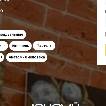
ро
ивидуальные
Пастель
инг
Акварель
ия
Анатомия человека