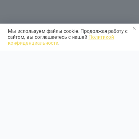
Мы используем файлы cookie. Продолжая работу с
сайтом, вы соглашаетесь с нашей
Политикой
конфиденциальности
.
Занятие 2-3
Работа с гипсом. Череп.
Под руководством опытного преподавателя вы будете
рисовать череп с натуры. Это поможет вам лучше понять
костную структуру головы, ее форму и пропорции, что в
дальнейшем поможет нам писать точные портреты с натуры.