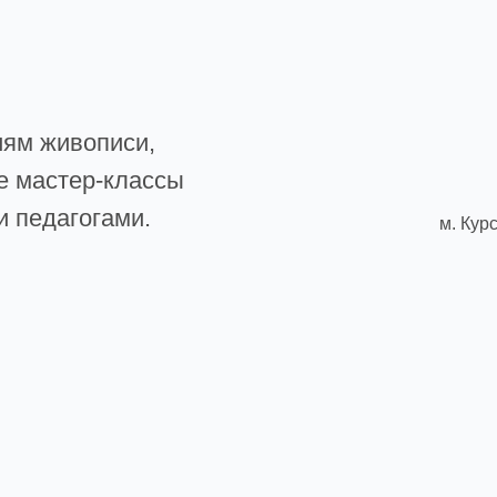
ивописи,
тер-классы
агогами.
м. Курская, 4 выход,