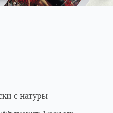
ки с натуры
 «
Наброски с натуры. Пластика тела
»