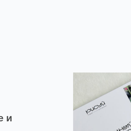
ести
ий или