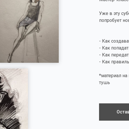
Уже в эту су
попробует но
- Как создав
- Как попада
- Как переда
- Как правил
*материал на 
тушь
Остав