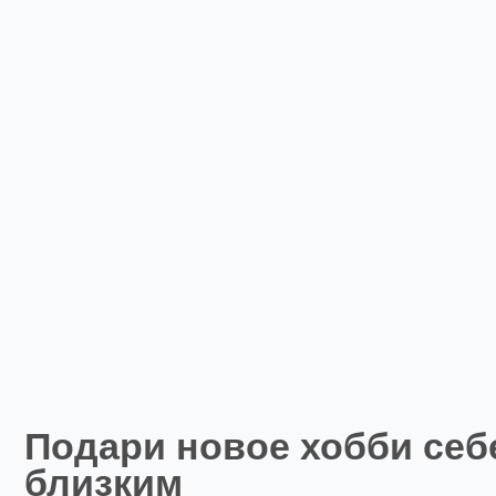
Подари новое хобби себе и
близким
Лучший подарок – это эмоции! Успейте приобр
обучающий курс, пакет индивидуальных занят
мастер-классов.