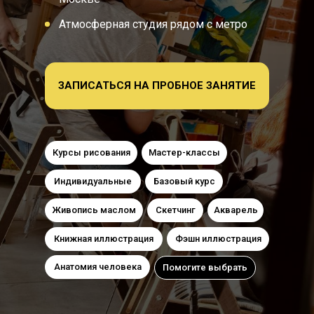
Атмосферная студия рядом с метро
ЗАПИСАТЬСЯ НА ПРОБНОЕ ЗАНЯТИЕ
Курсы рисования
Мастер-классы
Индивидуальные
Базовый курс
Живопись маслом
Скетчинг
Акварель
Книжная иллюстрация
Фэшн иллюстрация
Анатомия человека
Помогите выбрать